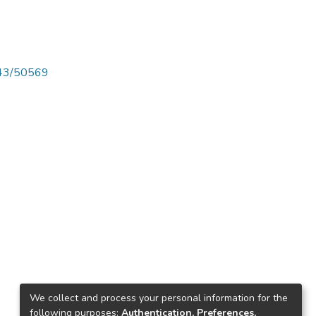
4143/50569
We collect and process your personal information for the
following purposes:
Authentication, Preferences,