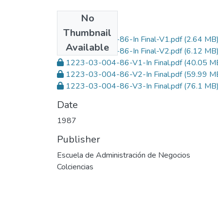
No
Files
Thumbnail
1223-03-004-86-In Final-V1.pdf
(2.64 MB
Available
1223-03-004-86-In Final-V2.pdf
(6.12 MB
1223-03-004-86-V1-In Final.pdf
(40.05 M
1223-03-004-86-V2-In Final.pdf
(59.99 M
1223-03-004-86-V3-In Final.pdf
(76.1 MB
Date
1987
Publisher
Escuela de Administración de Negocios
Colciencias