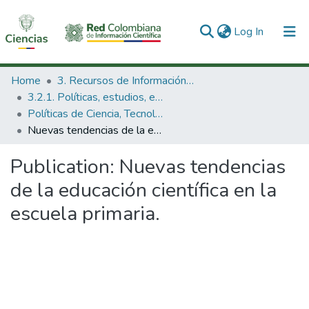
(current)
Log In
Communities & Collections
Home
3. Recursos de Información Científica y Tecnológica
3.2.1. Políticas, estudios, evaluaciones e indicadores de CTeI
All of DSpace
Políticas de Ciencia, Tecnología e Innovación
Nuevas tendencias de la educación científica en la escuela primaria.
Statistics
Publication:
Nuevas tendencias
de la educación científica en la
escuela primaria.