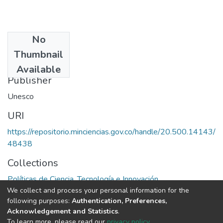
No
Date
Thumbnail
1983
Available
Publisher
Unesco
URI
https://repositorio.minciencias.gov.co/handle/20.500.14143/
48438
Collections
Políticas de Ciencia, Tecnología e Innovación
We collect and process your personal information for the
following purposes:
Authentication, Preferences,
Full item page
Acknowledgement and Statistics
.
To learn more, please read our
privacy policy
.