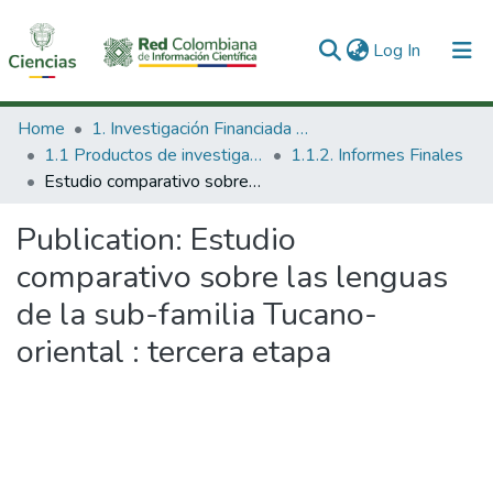
(current)
Log In
Communities & Collections
Home
1. Investigación Financiada con Recursos Públicos
1.1 Productos de investigación
1.1.2. Informes Finales
All of DSpace
Estudio comparativo sobre las lenguas de la sub-familia Tucano-oriental : tercera etapa
Statistics
Publication:
Estudio
comparativo sobre las lenguas
de la sub-familia Tucano-
oriental : tercera etapa