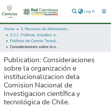
(current)
Log In
Communities & Collections
Home
3. Recursos de Información Científica y Tecnológica
3.2.1. Políticas, estudios, evaluaciones e indicadores de CTeI
All of DSpace
Políticas de Ciencia, Tecnología e Innovación
Consideraciones sobre la organización e institucionalizacion dela Comision Nacional de Investigacion científica y tecnológica de Chile.
Statistics
Publication:
Consideraciones
sobre la organización e
institucionalizacion dela
Comision Nacional de
Investigacion científica y
tecnológica de Chile.