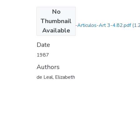
No
Files
Thumbnail
1987-V11-N3-4-Articulos-Art 3-4.82.pdf
(1.
Available
MB)
Date
1987
Authors
de Leal, Elizabeth