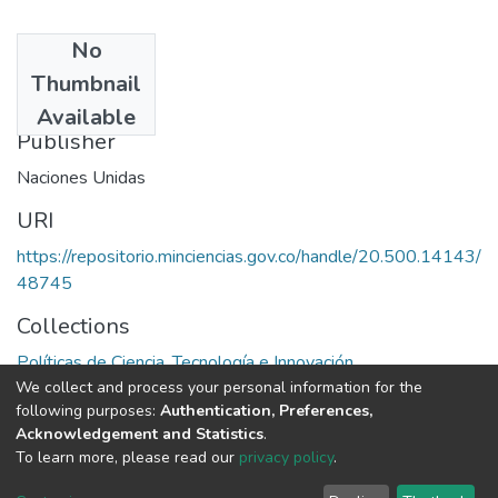
No
Date
Thumbnail
1976
Available
Publisher
Naciones Unidas
URI
https://repositorio.minciencias.gov.co/handle/20.500.14143/
48745
Collections
Políticas de Ciencia, Tecnología e Innovación
We collect and process your personal information for the
following purposes:
Authentication, Preferences,
Full item page
Acknowledgement and Statistics
.
To learn more, please read our
privacy policy
.
DSpace software
copyright © 2002-2026
LYRASIS
Cookie
Privacy
End User
Send