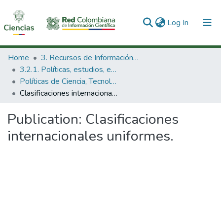
(current)
Log In
Communities & Collections
Home
3. Recursos de Información Científica y Tecnológica
3.2.1. Políticas, estudios, evaluaciones e indicadores de CTeI
All of DSpace
Políticas de Ciencia, Tecnología e Innovación
Clasificaciones internacionales uniformes.
Statistics
Publication:
Clasificaciones
internacionales uniformes.