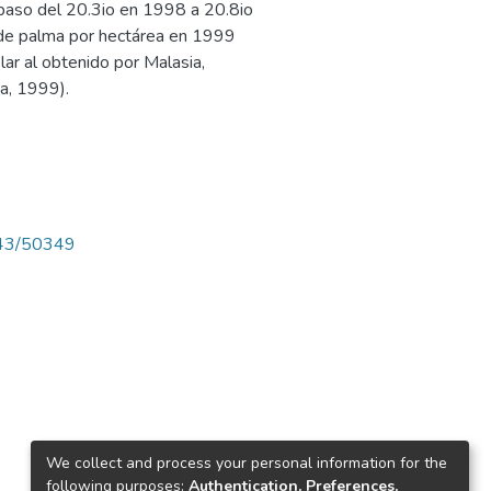
l paso del 20.3io en 1998 a 20.8io
 de palma por hectárea en 1999
ar al obtenido por Malasia,
a, 1999).
4143/50349
We collect and process your personal information for the
following purposes:
Authentication, Preferences,