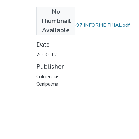
No
Files
Thumbnail
7262-07-588-97 INFORME FINAL.pdf
Available
(29.73 MB)
Date
2000-12
Publisher
Colciencias
Cenipalma