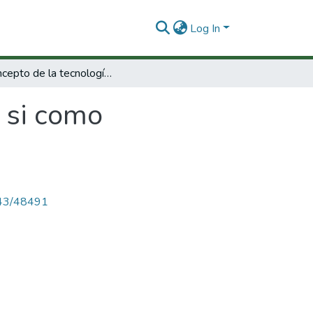
Log In
El concepto de la tecnología en si como mercancia.
n si como
4143/48491