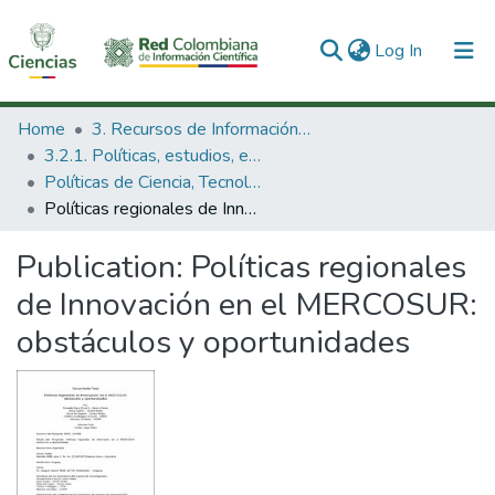
(current)
Log In
Communities & Collections
Home
3. Recursos de Información Científica y Tecnológica
3.2.1. Políticas, estudios, evaluaciones e indicadores de CTeI
All of DSpace
Políticas de Ciencia, Tecnología e Innovación
Políticas regionales de Innovación en el MERCOSUR: obstáculos y oportunidades
Statistics
Publication:
Políticas regionales
de Innovación en el MERCOSUR:
obstáculos y oportunidades