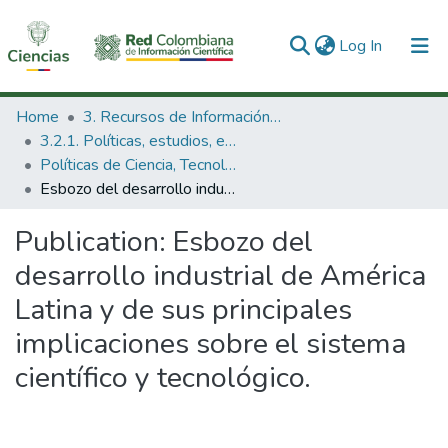
(current)
Log In
Communities & Collections
Home
3. Recursos de Información Científica y Tecnológica
3.2.1. Políticas, estudios, evaluaciones e indicadores de CTeI
All of DSpace
Políticas de Ciencia, Tecnología e Innovación
Esbozo del desarrollo industrial de América Latina y de sus principales implicaciones sobre el sistema científico y tecnológico.
Statistics
Publication:
Esbozo del
desarrollo industrial de América
Latina y de sus principales
implicaciones sobre el sistema
científico y tecnológico.