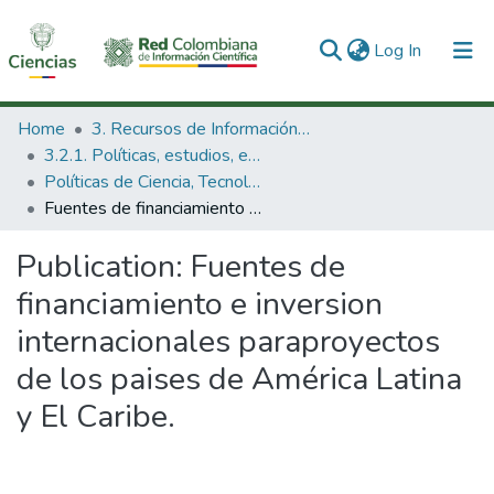
(current)
Log In
Communities & Collections
Home
3. Recursos de Información Científica y Tecnológica
3.2.1. Políticas, estudios, evaluaciones e indicadores de CTeI
All of DSpace
Políticas de Ciencia, Tecnología e Innovación
Fuentes de financiamiento e inversion internacionales paraproyectos de los paises de América Latina y El Caribe.
Statistics
Publication:
Fuentes de
financiamiento e inversion
internacionales paraproyectos
de los paises de América Latina
y El Caribe.