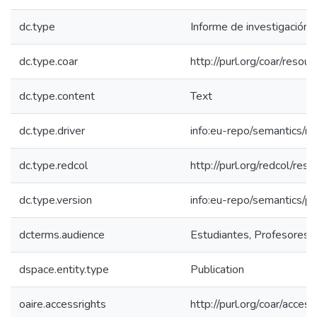
dc.type
Informe de investigación
dc.type.coar
http://purl.org/coar/reso
dc.type.content
Text
dc.type.driver
info:eu-repo/semantics/re
dc.type.redcol
http://purl.org/redcol/res
dc.type.version
info:eu-repo/semantics/p
dcterms.audience
Estudiantes, Profesores, 
dspace.entity.type
Publication
oaire.accessrights
http://purl.org/coar/acces