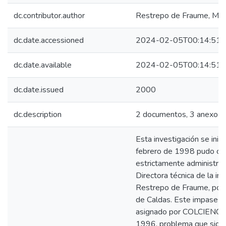
dc.contributor.author
Restrepo de Fraume, Mél
dc.date.accessioned
2024-02-05T00:14:51Z
dc.date.available
2024-02-05T00:14:51Z
dc.date.issued
2000
dc.description
2 documentos, 3 anexos
Esta investigación se inic
febrero de 1998 pudo co
estrictamente administrati
Directora técnica de la i
Restrepo de Fraume, por s
de Caldas. Este impase ll
asignado por COLCIENCIAS
1996, problema que signif