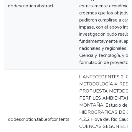
dc.description.abstract
estrictamente económico d
creemos que los objetivos
pudieron cumplirse a caba
impase, con el apoyo inte
investigación pudo realiza
fundamentalmente al apoyo
nacionales y regionales p
Ciencia y Tecnología, y de
formulación de proyectos 
l. ANTECEDENTES 2. O
METODOLOGÍA 4. RESU
PROPUESTA METODOLÓ
PERFILES AMBIENTALE
MONTAÑA. Estudio de C
HIDROGRAFICAS DE CALD
dc.description.tableofcontents
4.2.2 Hoya del Río C
CUENCAS SEGÚN EL MO