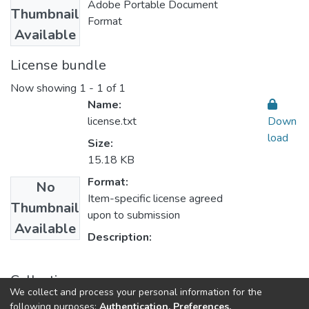
Adobe Portable Document
Thumbnail
Format
Available
License bundle
Now showing
1 - 1 of 1
Name:
license.txt
Down
load
Size:
15.18 KB
Format:
No
Item-specific license agreed
Thumbnail
upon to submission
Available
Description:
Collections
We collect and process your personal information for the
1.1.1. Informes Finales de Proyectos de Investigación
following purposes:
Authentication, Preferences,