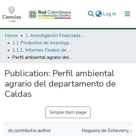
(current)
Log In
Communities & Collections
Home
1. Investigación Financiada con Recursos Públicos
1.1 Productos de investigación
All of DSpace
1.1.1. Informes Finales de Proyectos de Investigación
Perfil ambiental agrario del departamento de Caldas
Statistics
Publication:
Perfil ambiental
agrario del departamento de
Caldas
Simple item page
dc.contributor.author
Noguera de Echeverry, An