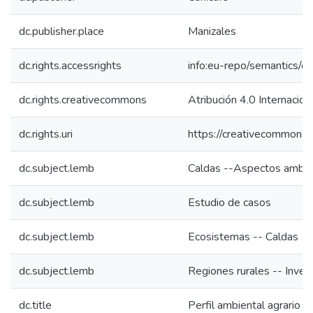
dc.publisher.place
Manizales
dc.rights.accessrights
info:eu-repo/semantics/
dc.rights.creativecommons
Atribución 4.0 Internacion
dc.rights.uri
https://creativecommons.o
dc.subject.lemb
Caldas --Aspectos ambie
dc.subject.lemb
Estudio de casos
dc.subject.lemb
Ecosistemas -- Caldas
dc.subject.lemb
Regiones rurales -- Inves
dc.title
Perfil ambiental agrario 