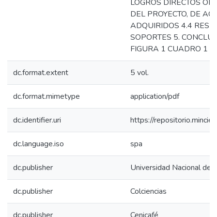
LOGROS DIRECTOS OBT
DEL PROYECTO, DE AC
ADQUIRIDOS 4.4 RESU
SOPORTES 5. CONCLU
FIGURA 1 CUADRO 1 FI
dc.format.extent
5 vol.
dc.format.mimetype
application/pdf
dc.identifier.uri
https://repositorio.minc
dc.language.iso
spa
dc.publisher
Universidad Nacional de 
dc.publisher
Colciencias
dc.publisher
Cenicafé