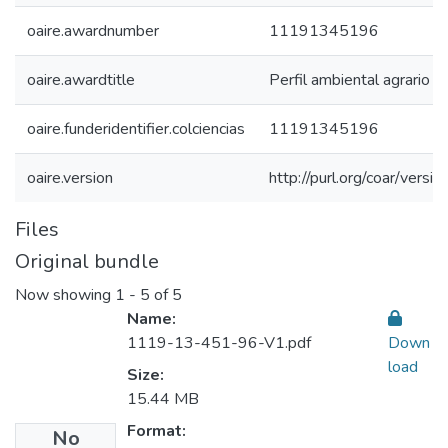
oaire.awardnumber
11191345196
oaire.awardtitle
Perfil ambiental agrario 
oaire.funderidentifier.colciencias
11191345196
oaire.version
http://purl.org/coar/ver
Files
Original bundle
Now showing
1 - 5 of 5
Name:
1119-13-451-96-V1.pdf
Down
load
Size:
15.44 MB
Format:
No