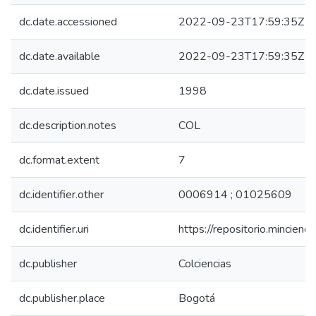
dc.date.accessioned
2022-09-23T17:59:35Z
dc.date.available
2022-09-23T17:59:35Z
dc.date.issued
1998
dc.description.notes
COL
dc.format.extent
7
dc.identifier.other
0006914 ; 01025609
dc.identifier.uri
https://repositorio.mincie
dc.publisher
Colciencias
dc.publisher.place
Bogotá