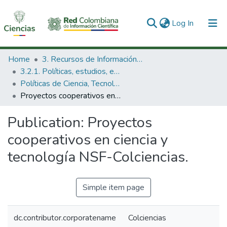
(current)
Log In
Communities & Collections
Home
3. Recursos de Información Científica y Tecnológica
3.2.1. Políticas, estudios, evaluaciones e indicadores de CTeI
All of DSpace
Políticas de Ciencia, Tecnología e Innovación
Proyectos cooperativos en ciencia y tecnología NSF-Colciencias.
Statistics
Publication:
Proyectos
cooperativos en ciencia y
tecnología NSF-Colciencias.
Simple item page
dc.contributor.corporatename
Colciencias