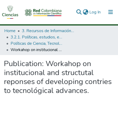
(current)
Log In
Communities & Collections
Home
3. Recursos de Información Científica y Tecnológica
3.2.1. Políticas, estudios, evaluaciones e indicadores de CTeI
All of DSpace
Políticas de Ciencia, Tecnología e Innovación
Workahop on institucional and structutal reponses of developing contries to tecnológical advances.
Statistics
Publication:
Workahop on
institucional and structutal
reponses of developing contries
to tecnológical advances.