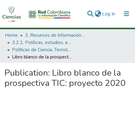
(current)
Log In
Communities & Collections
Home
3. Recursos de Información Científica y Tecnológica
3.2.1. Políticas, estudios, evaluaciones e indicadores de CTeI
All of DSpace
Políticas de Ciencia, Tecnología e Innovación
Libro blanco de la prospectiva TIC: proyecto 2020
Statistics
Publication:
Libro blanco de la
prospectiva TIC: proyecto 2020