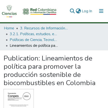
(current)
Log In
Communities & Collections
Home
3. Recursos de Información Científica y Tecnológica
3.2.1. Políticas, estudios, evaluaciones e indicadores de CTeI
All of DSpace
Políticas de Ciencia, Tecnología e Innovación
Lineamientos de política para promover la producción sostenible de biocombustibles en Colombia
Statistics
Publication:
Lineamientos de
política para promover la
producción sostenible de
biocombustibles en Colombia