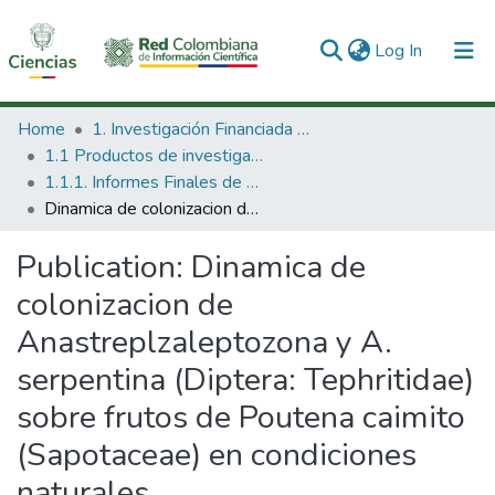
(current)
Log In
Communities & Collections
Home
1. Investigación Financiada con Recursos Públicos
1.1 Productos de investigación
All of DSpace
1.1.1. Informes Finales de Proyectos de Investigación
Dinamica de colonizacion de Anastreplzaleptozona y A. serpentina (Diptera: Tephritidae) sobre frutos de Poutena caimito (Sapotaceae) en condiciones naturales
Statistics
Publication:
Dinamica de
colonizacion de
Anastreplzaleptozona y A.
serpentina (Diptera: Tephritidae)
sobre frutos de Poutena caimito
(Sapotaceae) en condiciones
naturales