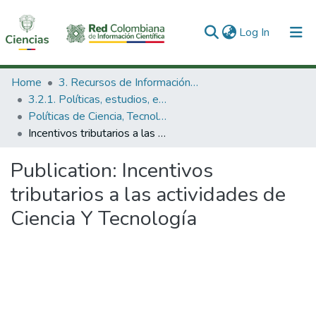
(current)
Log In
Communities & Collections
Home
3. Recursos de Información Científica y Tecnológica
3.2.1. Políticas, estudios, evaluaciones e indicadores de CTeI
All of DSpace
Políticas de Ciencia, Tecnología e Innovación
Incentivos tributarios a las actividades de Ciencia Y Tecnología
Statistics
Publication:
Incentivos
tributarios a las actividades de
Ciencia Y Tecnología