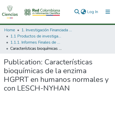
(current)
Log In
Communities & Collections
Home
1. Investigación Financiada con Recursos Públicos
1.1 Productos de investigación
All of DSpace
1.1.1. Informes Finales de Proyectos de Investigación
Características bioquímicas de la enzima HGPRT en humanos normales y con LESCH-NYHAN
Statistics
Publication:
Características
bioquímicas de la enzima
HGPRT en humanos normales y
con LESCH-NYHAN