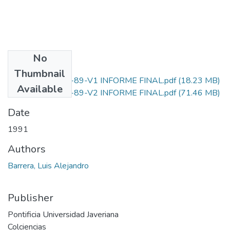
No
Files
Thumbnail
1204-05-054-89-V1 INFORME FINAL.pdf
(18.23 MB)
Available
1204-05-054-89-V2 INFORME FINAL.pdf
(71.46 MB)
Date
1991
Authors
Barrera, Luis Alejandro
Publisher
Pontificia Universidad Javeriana
Colciencias