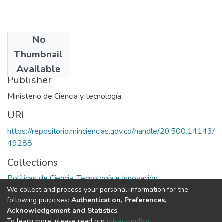
No
Date
Thumbnail
1991
Available
Publisher
Ministerio de Ciencia y tecnología
URI
https://repositorio.minciencias.gov.co/handle/20.500.14143/
49288
Collections
Políticas de Ciencia, Tecnología e Innovación
We collect and process your personal information for the
following purposes:
Authentication, Preferences,
Full item page
Acknowledgement and Statistics
.
To learn more, please read our
privacy policy
.