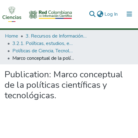
(current)
Log In
Communities & Collections
Home
3. Recursos de Información Científica y Tecnológica
3.2.1. Políticas, estudios, evaluaciones e indicadores de CTeI
All of DSpace
Políticas de Ciencia, Tecnología e Innovación
Marco conceptual de la políticas científicas y tecnológicas.
Statistics
Publication:
Marco conceptual
de la políticas científicas y
tecnológicas.