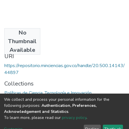
No
Publisher
Thumbnail
Colciencias
Available
URI
https://repositorio.minciencias.gov.co/handle/20.500.14143/
44897
Collections
Políticas de Ciencia, Tecnología e Innovación
We collect and process your personal information for the
following purposes:
Authentication, Preferences,
Full item page
Acknowledgement and Statistics
.
To learn more, please read our
privacy policy
.
DSpace software
copyright © 2002-2026
LYRASIS
Cookie
Privacy
End User
Send