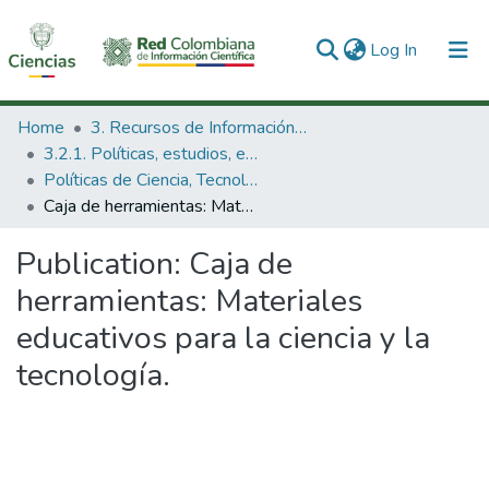
(current)
Log In
Communities & Collections
Home
3. Recursos de Información Científica y Tecnológica
3.2.1. Políticas, estudios, evaluaciones e indicadores de CTeI
All of DSpace
Políticas de Ciencia, Tecnología e Innovación
Caja de herramientas: Materiales educativos para la ciencia y la tecnología.
Statistics
Publication:
Caja de
herramientas: Materiales
educativos para la ciencia y la
tecnología.