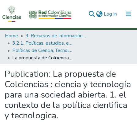
(current)
Log In
Communities & Collections
Home
3. Recursos de Información Científica y Tecnológica
3.2.1. Políticas, estudios, evaluaciones e indicadores de CTeI
All of DSpace
Políticas de Ciencia, Tecnología e Innovación
La propuesta de Colciencias : ciencia y tecnología para una sociedad abierta. 1. el contexto de la política cientifica y tecnologica.
Statistics
Publication:
La propuesta de
Colciencias : ciencia y tecnología
para una sociedad abierta. 1. el
contexto de la política cientifica
y tecnologica.