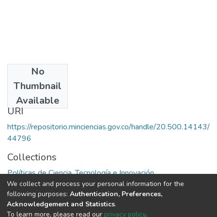
No
Publisher
Thumbnail
Colciencias
Available
URI
https://repositorio.minciencias.gov.co/handle/20.500.14143/
44796
Collections
Políticas de Ciencia, Tecnología e Innovación
We collect and process your personal information for the
following purposes:
Authentication, Preferences,
Full item page
Acknowledgement and Statistics
.
To learn more, please read our
privacy policy
.