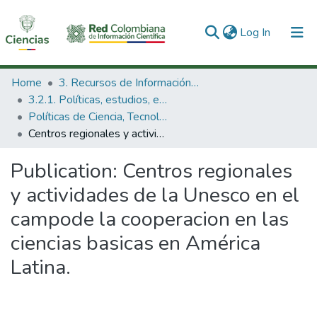
(current)
Log In
Communities & Collections
Home
3. Recursos de Información Científica y Tecnológica
3.2.1. Políticas, estudios, evaluaciones e indicadores de CTeI
All of DSpace
Políticas de Ciencia, Tecnología e Innovación
Centros regionales y actividades de la Unesco en el campode la cooperacion en las ciencias basicas en América Latina.
Statistics
Publication:
Centros regionales
y actividades de la Unesco en el
campode la cooperacion en las
ciencias basicas en América
Latina.