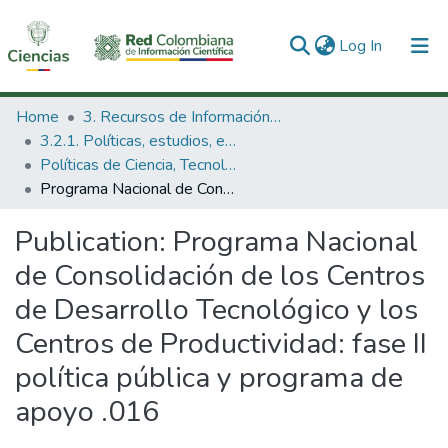
(current)
Log In
Communities & Collections
Home
3. Recursos de Información Científica y Tecnológica
3.2.1. Políticas, estudios, evaluaciones e indicadores de CTeI
All of DSpace
Políticas de Ciencia, Tecnología e Innovación
Programa Nacional de Consolidación de los Centros de Desarrollo Tecnológico y los Centros de Productividad: fase II política pública y programa de apoyo .016
Statistics
Publication:
Programa Nacional
de Consolidación de los Centros
de Desarrollo Tecnológico y los
Centros de Productividad: fase II
política pública y programa de
apoyo .016