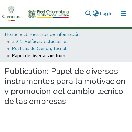
(current)
Log In
Communities & Collections
Home
3. Recursos de Información Científica y Tecnológica
3.2.1. Políticas, estudios, evaluaciones e indicadores de CTeI
All of DSpace
Políticas de Ciencia, Tecnología e Innovación
Papel de diversos instrumentos para la motivacion y promocion del cambio tecnico de las empresas.
Statistics
Publication:
Papel de diversos
instrumentos para la motivacion
y promocion del cambio tecnico
de las empresas.