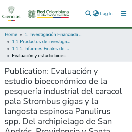
(current)
Log In
Communities & Collections
Home
1. Investigación Financiada con Recursos Públicos
1.1 Productos de investigación
All of DSpace
1.1.1. Informes Finales de Proyectos de Investigación
Evaluación y estudio bioeconómico de la pesquería industrial del caracol pala Strombus gigas y la langosta espinosa Panulirus spp. Del archipielago de San Andrés, Providencia y Santa Catalina
Statistics
Publication:
Evaluación y
estudio bioeconómico de la
pesquería industrial del caracol
pala Strombus gigas y la
langosta espinosa Panulirus
spp. Del archipielago de San
Andrés, Providencia y Santa