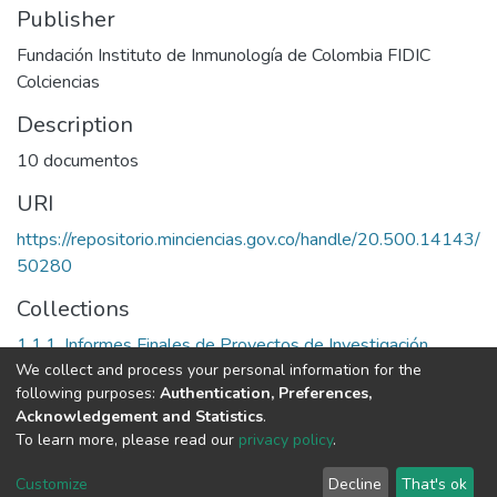
Publisher
Fundación Instituto de Inmunología de Colombia FIDIC
Colciencias
Description
10 documentos
URI
https://repositorio.minciencias.gov.co/handle/20.500.14143/
50280
Collections
1.1.1. Informes Finales de Proyectos de Investigación
We collect and process your personal information for the
following purposes:
Authentication, Preferences,
Full item page
Acknowledgement and Statistics
.
To learn more, please read our
privacy policy
.
DSpace software
copyright © 2002-2026
LYRASIS
Cookie
Privacy
End User
Send
Customize
Decline
That's ok