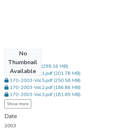
No
Files
Thumbnail
170-2003.pdf
(298.16 MB)
Available
170-2003-Vol.1.pdf
(201.78 MB)
170-2003-Vol.5.pdf
(250.58 MB)
170-2003-Vol.2.pdf
(186.86 MB)
170-2003-Vol.3.pdf
(181.89 MB)
Show more
Date
2003