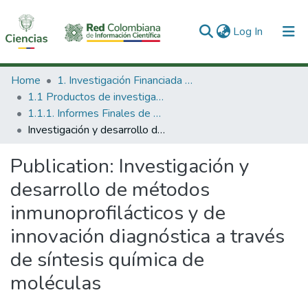
(current)
Log In
Communities & Collections
Home
1. Investigación Financiada con Recursos Públicos
1.1 Productos de investigación
All of DSpace
1.1.1. Informes Finales de Proyectos de Investigación
Investigación y desarrollo de métodos inmunoprofilácticos y de innovación diagnóstica a través de síntesis química de moléculas
Statistics
Publication:
Investigación y
desarrollo de métodos
inmunoprofilácticos y de
innovación diagnóstica a través
de síntesis química de
moléculas