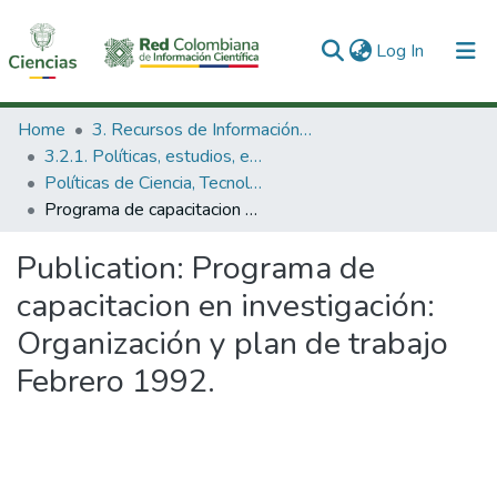
(current)
Log In
Communities & Collections
Home
3. Recursos de Información Científica y Tecnológica
3.2.1. Políticas, estudios, evaluaciones e indicadores de CTeI
All of DSpace
Políticas de Ciencia, Tecnología e Innovación
Programa de capacitacion en investigación: Organización y plan de trabajo Febrero 1992.
Statistics
Publication:
Programa de
capacitacion en investigación:
Organización y plan de trabajo
Febrero 1992.