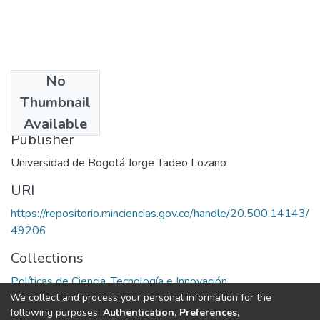
No
Date
Thumbnail
1992
Available
Publisher
Universidad de Bogotá Jorge Tadeo Lozano
URI
https://repositorio.minciencias.gov.co/handle/20.500.14143/
49206
Collections
Políticas de Ciencia, Tecnología e Innovación
We collect and process your personal information for the
following purposes:
Authentication, Preferences,
Full item page