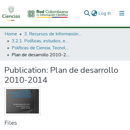
(current)
Log In
Communities & Collections
Home
3. Recursos de Información Científica y Tecnológica
3.2.1. Políticas, estudios, evaluaciones e indicadores de CTeI
All of DSpace
Políticas de Ciencia, Tecnología e Innovación
Plan de desarrollo 2010-2014
Statistics
Publication:
Plan de desarrollo
2010-2014
Files