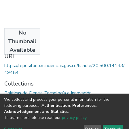
No
Date
Thumbnail
1981
Available
URI
https://repositorio.minciencias.gov.co/handle/20.500.14143/
49484
Collections
Políticas de Ciencia, Tecnología e Innovación
We collect and process your personal information for the
following purposes:
Authentication, Preferences,
Full item page
Acknowledgement and Statistics
.
To learn more, please read our
privacy policy
.
DSpace software
copyright © 2002-2026
LYRASIS
Cookie
Privacy
End User
Send