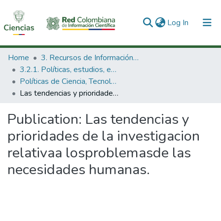
(current)
Log In
Communities & Collections
Home
3. Recursos de Información Científica y Tecnológica
3.2.1. Políticas, estudios, evaluaciones e indicadores de CTeI
All of DSpace
Políticas de Ciencia, Tecnología e Innovación
Las tendencias y prioridades de la investigacion relativaa losproblemasde las necesidades humanas.
Statistics
Publication:
Las tendencias y
prioridades de la investigacion
relativaa losproblemasde las
necesidades humanas.