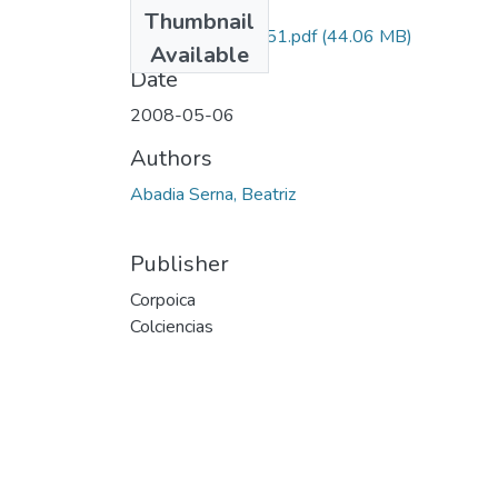
Files
Thumbnail
7106-07-14951.pdf
(44.06 MB)
Available
Date
2008-05-06
Authors
Abadia Serna, Beatriz
Publisher
Corpoica
Colciencias