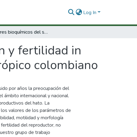
Log In
Factores bioquímicos del semen y fertilidad in vitro de toros nativos e introducidos en el trópico colombiano
y fertilidad in
 trópico colombiano
sido por años la preocupación del
l ámbito internacional y nacional.
eproductivos del hato. La
e los valores de los parámetros de
bilidad, motilidad y morfología
ertilidad del reproductor, no
 Nuestro grupo de trabajo