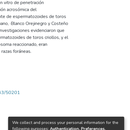
n vitro de penetración
ión acrosómica del
ante de espermatozoides de toros
uano, ·Blanco Orejinegro y Costeño
investigaciones evidenciaron que
rmatozoides de toros criollos, y el
osoma reaccionado, eran
 razas foráneas.
4143/50201
We collect and process your personal information for the
following purposes:
Authentication, Preferences,