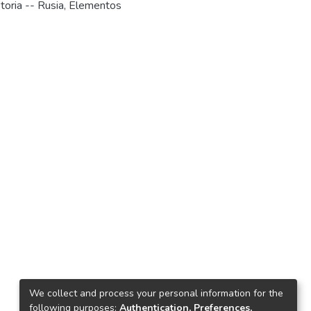
toria -- Rusia
,
Elementos
We collect and process your personal information for the
following purposes:
Authentication, Preferences,