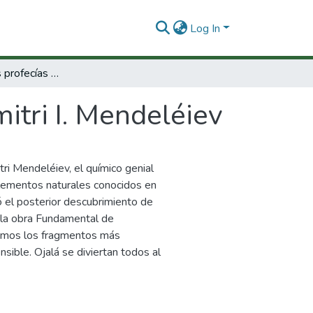
Log In
El químico de las profecías : Dimitri I. Mendeléiev
mitri I. Mendeléiev
tri Mendeléiev, el químico genial
lementos naturales conocidos en
ó el posterior descubrimiento de
 la obra Fundamental de
namos los fragmentos más
sible. Ojalá se diviertan todos al