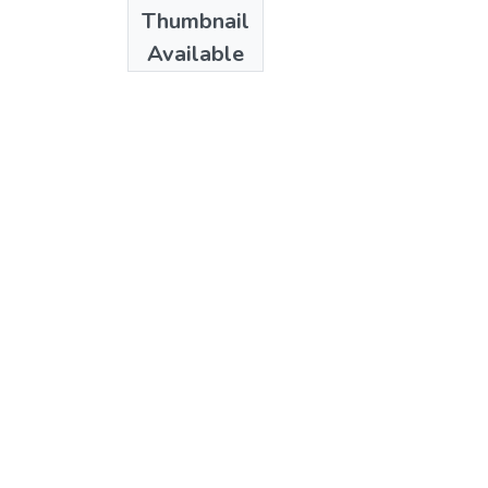
Date
Thumbnail
1967
Available