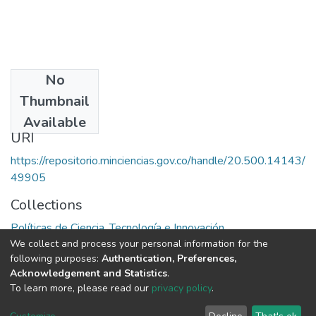
No
Date
Thumbnail
1983
Available
URI
https://repositorio.minciencias.gov.co/handle/20.500.14143/
49905
Collections
Políticas de Ciencia, Tecnología e Innovación
We collect and process your personal information for the
following purposes:
Authentication, Preferences,
Full item page
Acknowledgement and Statistics
.
To learn more, please read our
privacy policy
.
DSpace software
copyright © 2002-2026
LYRASIS
Cookie
Privacy
End User
Send