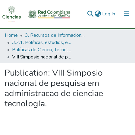
(current)
Log In
Communities & Collections
Home
3. Recursos de Información Científica y Tecnológica
3.2.1. Políticas, estudios, evaluaciones e indicadores de CTeI
All of DSpace
Políticas de Ciencia, Tecnología e Innovación
VIII Simposio nacional de pesquisa em administracao de cienciae tecnología.
Statistics
Publication:
VIII Simposio
nacional de pesquisa em
administracao de cienciae
tecnología.