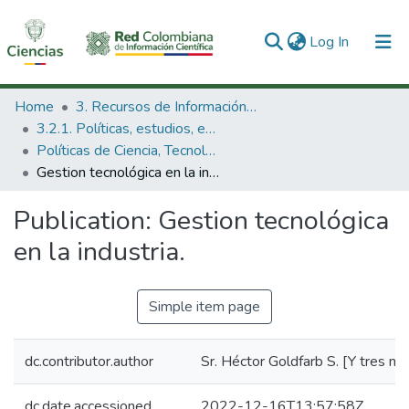
(current)
Log In
Communities & Collections
Home
3. Recursos de Información Científica y Tecnológica
3.2.1. Políticas, estudios, evaluaciones e indicadores de CTeI
All of DSpace
Políticas de Ciencia, Tecnología e Innovación
Gestion tecnológica en la industria.
Statistics
Publication:
Gestion tecnológica
en la industria.
Simple item page
dc.contributor.author
Sr. Héctor Goldfarb S. [Y tres ma
dc.date.accessioned
2022-12-16T13:57:58Z