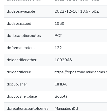
dc.date.available
2022-12-16T13:57:58Z
dc.date.issued
1989
dc.description.notes
PCT
dc.format.extent
122
dc.identifier.other
1002068
dc.identifier.uri
https://repositorio.minciencias
dc.publisher
CINDA
dc.publisher.place
Bogotá
dc.relation.ispartofseries
Manuales i&d