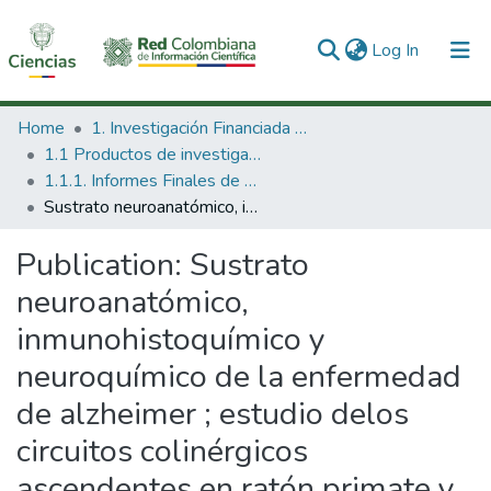
(current)
Log In
Communities & Collections
Home
1. Investigación Financiada con Recursos Públicos
1.1 Productos de investigación
All of DSpace
1.1.1. Informes Finales de Proyectos de Investigación
Sustrato neuroanatómico, inmunohistoquímico y neuroquímico de la enfermedad de alzheimer ; estudio delos circuitos colinérgicos ascendentes en ratón primate y humano
Statistics
Publication:
Sustrato
neuroanatómico,
inmunohistoquímico y
neuroquímico de la enfermedad
de alzheimer ; estudio delos
circuitos colinérgicos
ascendentes en ratón primate y