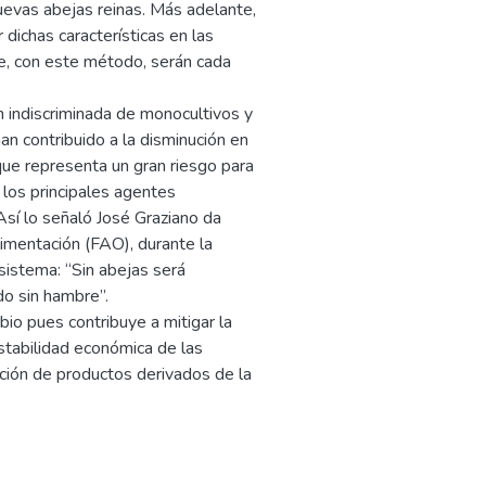
uevas abejas reinas. Más adelante,
r dichas características en las
e, con este método, serán cada
n indiscriminada de monocultivos y
an contribuido a la disminución en
que representa un gran riesgo para
 los principales agentes
Así lo señaló José Graziano da
Alimentación (FAO), durante la
osistema: “Sin abejas será
do sin hambre”.
o pues contribuye a mitigar la
estabilidad económica de las
ación de productos derivados de la