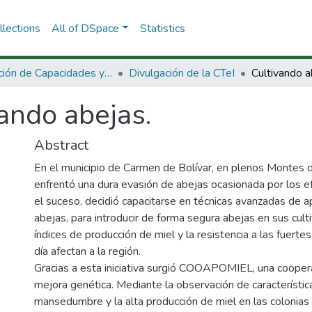
lections
All of DSpace
Statistics
Dirección de Capacidades y Divulgación de la CTeI
Divulgación de la CTeI
Cultivando a
ando abejas.
Abstract
En el municipio de Carmen de Bolívar, en plenos Montes d
enfrentó una dura evasión de abejas ocasionada por los e
el suceso, decidió capacitarse en técnicas avanzadas de ap
abejas, para introducir de forma segura abejas en sus cul
índices de producción de miel y la resistencia a las fuerte
día afectan a la región.
Gracias a esta iniciativa surgió COOAPOMIEL, una coope
mejora genética. Mediante la observación de característi
mansedumbre y la alta producción de miel en las colonias d