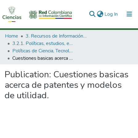
(current)
Log In
Communities & Collections
Home
3. Recursos de Información Científica y Tecnológica
3.2.1. Políticas, estudios, evaluaciones e indicadores de CTeI
All of DSpace
Políticas de Ciencia, Tecnología e Innovación
Cuestiones basicas acerca de patentes y modelos de utilidad.
Statistics
Publication:
Cuestiones basicas
acerca de patentes y modelos
de utilidad.