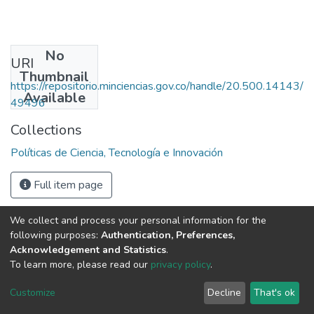
No
URI
Thumbnail
https://repositorio.minciencias.gov.co/handle/20.500.14143/
Available
49496
Collections
Políticas de Ciencia, Tecnología e Innovación
Full item page
We collect and process your personal information for the
following purposes:
Authentication, Preferences,
Acknowledgement and Statistics
.
To learn more, please read our
privacy policy
.
DSpace software
copyright © 2002-2026
LYRASIS
Cookie
Privacy
End User
Send
Customize
Decline
That's ok
settings
policy
Agreement
Feedback