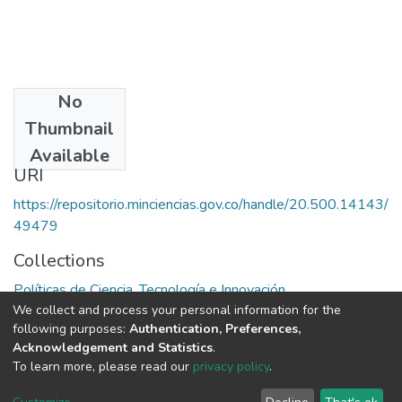
No
Date
Thumbnail
1984
Available
URI
https://repositorio.minciencias.gov.co/handle/20.500.14143/
49479
Collections
Políticas de Ciencia, Tecnología e Innovación
We collect and process your personal information for the
following purposes:
Authentication, Preferences,
Full item page
Acknowledgement and Statistics
.
To learn more, please read our
privacy policy
.
DSpace software
copyright © 2002-2026
LYRASIS
Cookie
Privacy
End User
Send