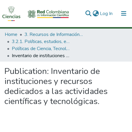
(current)
Log In
Communities & Collections
Home
3. Recursos de Información Científica y Tecnológica
3.2.1. Políticas, estudios, evaluaciones e indicadores de CTeI
All of DSpace
Políticas de Ciencia, Tecnología e Innovación
Inventario de instituciones y recursos dedicados a las actividades científicas y tecnológicas.
Statistics
Publication:
Inventario de
instituciones y recursos
dedicados a las actividades
científicas y tecnológicas.