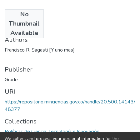
No
Date
Thumbnail
1985
Available
Authors
Francisco R. Sagasti [Y uno mas]
Publisher
Grade
URI
https://repositorio.minciencias.gov.co/handle/20.500.14143/
48377
Collections
Políticas de Ciencia, Tecnología e Innovación
We collect and process your personal information for the