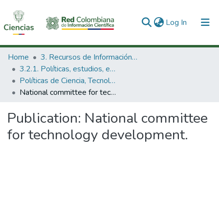
(current)
Log In
Communities & Collections
Home
3. Recursos de Información Científica y Tecnológica
3.2.1. Políticas, estudios, evaluaciones e indicadores de CTeI
All of DSpace
Políticas de Ciencia, Tecnología e Innovación
National committee for technology development.
Statistics
Publication:
National committee
for technology development.