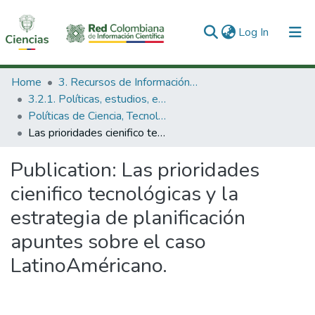
(current)
Log In
Communities & Collections
Home
3. Recursos de Información Científica y Tecnológica
3.2.1. Políticas, estudios, evaluaciones e indicadores de CTeI
All of DSpace
Políticas de Ciencia, Tecnología e Innovación
Las prioridades cienifico tecnológicas y la estrategia de planificación apuntes sobre el caso LatinoAméricano.
Statistics
Publication:
Las prioridades
cienifico tecnológicas y la
estrategia de planificación
apuntes sobre el caso
LatinoAméricano.