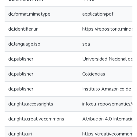
dc.format.mimetype
application/pdf
dc.identifier.uri
https://repositorio.minc
dc.language.iso
spa
dc.publisher
Universidad Nacional de 
dc.publisher
Colciencias
dc.publisher
Instituto Amazónico de In
dc.rights.accessrights
info:eu-repo/semantics/
dc.rights.creativecommons
Atribución 4.0 Internacion
dc.rights.uri
https://creativecommons.o