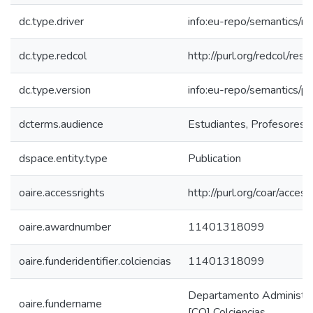
dc.type.driver
info:eu-repo/semantics/re
dc.type.redcol
http://purl.org/redcol/res
dc.type.version
info:eu-repo/semantics/p
dcterms.audience
Estudiantes, Profesores, 
dspace.entity.type
Publication
oaire.accessrights
http://purl.org/coar/acces
oaire.awardnumber
11401318099
oaire.funderidentifier.colciencias
11401318099
Departamento Administrati
oaire.fundername
[CO] Colciencias