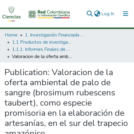
(current)
Log In
Communities & Collections
Home
1. Investigación Financiada con Recursos Públicos
1.1 Productos de investigación
All of DSpace
1.1.1. Informes Finales de Proyectos de Investigación
Valoracion de la oferta ambiental de palo de sangre (brosimum rubescens taubert), como especie promisoria en la elaboración de artesanías, en el sur del trapecio amazónico
Statistics
Publication:
Valoracion de la
oferta ambiental de palo de
sangre (brosimum rubescens
taubert), como especie
promisoria en la elaboración de
artesanías, en el sur del trapecio
amazónico