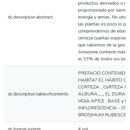
productos derivados o no 
proporcionado por siempre
dc.description.abstract
energía y armas. No obst
las plantas es poco lo q
comprendemos de ellas. In
certeza cuantas especies 
que sabemos de la geogra
Amazonia contiene más de 
el 33% de todos los bosq
PREFACIO CONTENIDO 
HABITA? EL HÁBITO O 
CORTEZA .. CoRTEZA MU
dc.description.tableofcontents
ALBURA._._ EL DURAM
HOJA APICE . BASE y P
INFLORESCENCIA - OT
BROSlMUM RUBESCENS .
dc.format.extent
4 vol.