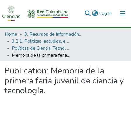
(current)
Log In
Communities & Collections
Home
3. Recursos de Información Científica y Tecnológica
3.2.1. Políticas, estudios, evaluaciones e indicadores de CTeI
All of DSpace
Políticas de Ciencia, Tecnología e Innovación
Memoria de la primera feria juvenil de ciencia y tecnología.
Statistics
Publication:
Memoria de la
primera feria juvenil de ciencia y
tecnología.