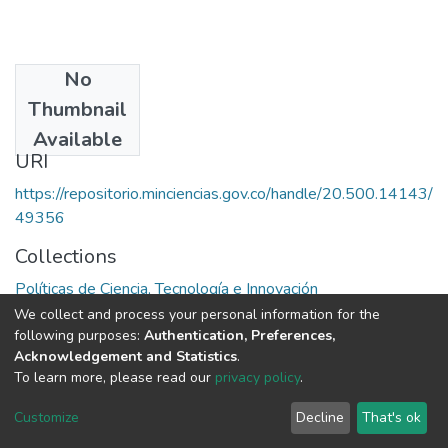
No
Date
Thumbnail
1984
Available
URI
https://repositorio.minciencias.gov.co/handle/20.500.14143/
49356
Collections
Políticas de Ciencia, Tecnología e Innovación
We collect and process your personal information for the
Full item page
following purposes:
Authentication, Preferences,
Acknowledgement and Statistics
.
To learn more, please read our
privacy policy
.
DSpace software
copyright © 2002-2026
LYRASIS
Cookie
Privacy
End User
Send
Customize
Decline
That's ok
settings
policy
Agreement
Feedback