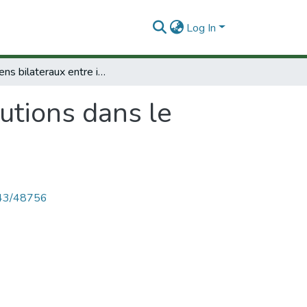
Log In
Les liens bilateraux entre institutions dans le domaine delascience et de la technique.
tutions dans le
4143/48756