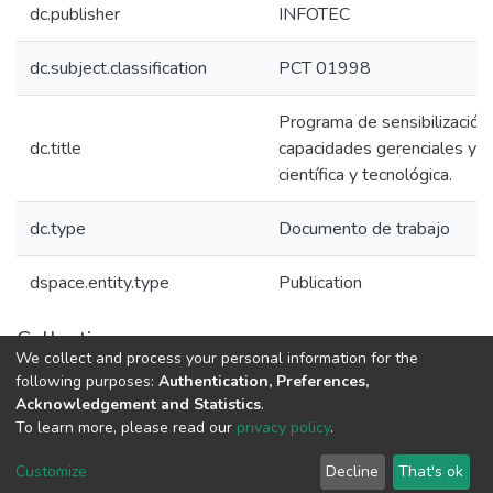
dc.publisher
INFOTEC
dc.subject.classification
PCT 01998
Programa de sensibilización 
dc.title
capacidades gerenciales y c
científica y tecnológica.
dc.type
Documento de trabajo
dspace.entity.type
Publication
Collections
We collect and process your personal information for the
Políticas de Ciencia, Tecnología e Innovación
following purposes:
Authentication, Preferences,
Acknowledgement and Statistics
.
To learn more, please read our
privacy policy
.
DSpace software
copyright © 2002-2026
LYRASIS
Cookie
Privacy
End User
Send
Customize
Decline
That's ok
settings
policy
Agreement
Feedback