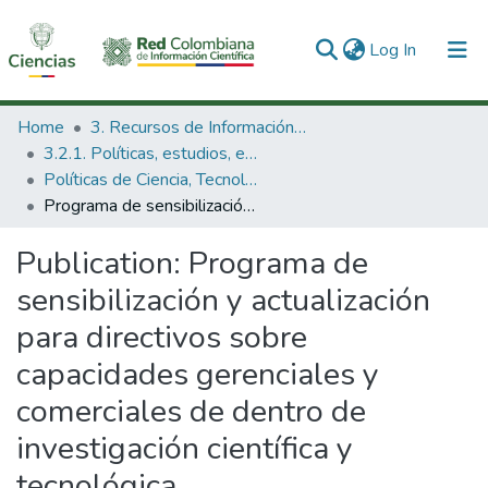
(current)
Log In
Communities & Collections
Home
3. Recursos de Información Científica y Tecnológica
3.2.1. Políticas, estudios, evaluaciones e indicadores de CTeI
All of DSpace
Políticas de Ciencia, Tecnología e Innovación
Programa de sensibilización y actualización para directivos sobre capacidades gerenciales y comerciales de dentro de investigación científica y tecnológica.
Statistics
Publication:
Programa de
sensibilización y actualización
para directivos sobre
capacidades gerenciales y
comerciales de dentro de
investigación científica y
tecnológica.