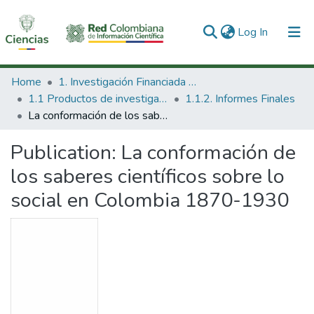
(current)
Log In
Communities & Collections
Home
1. Investigación Financiada con Recursos Públicos
1.1 Productos de investigación
1.1.2. Informes Finales
All of DSpace
La conformación de los saberes científicos sobre lo social en Colombia 1870-1930
Statistics
Publication:
La conformación de
los saberes científicos sobre lo
social en Colombia 1870-1930