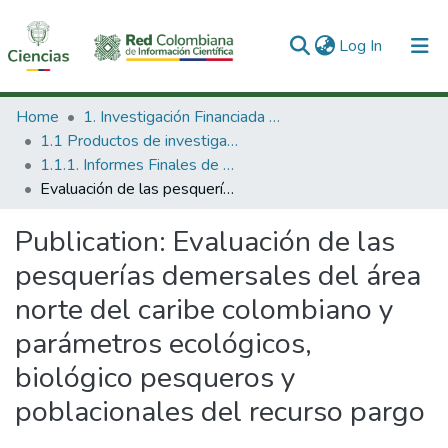
(current)
Log In
Communities & Collections
Home
1. Investigación Financiada con Recursos Públicos
1.1 Productos de investigación
All of DSpace
1.1.1. Informes Finales de Proyectos de Investigación
Evaluación de las pesquerías demersales del área norte del caribe colombiano y parámetros ecológicos, biológico pesqueros y poblacionales del recurso pargo
Statistics
Publication:
Evaluación de las
pesquerías demersales del área
norte del caribe colombiano y
parámetros ecológicos,
biológico pesqueros y
poblacionales del recurso pargo