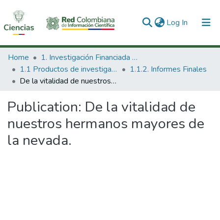
(current)
Log In
Communities & Collections
Home
1. Investigación Financiada con Recursos Públicos
1.1 Productos de investigación
1.1.2. Informes Finales
All of DSpace
De la vitalidad de nuestros hermanos mayores de la nevada.
Statistics
Publication:
De la vitalidad de
nuestros hermanos mayores de
la nevada.