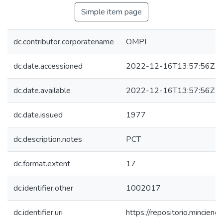
Simple item page
dc.contributor.corporatename
OMPI
dc.date.accessioned
2022-12-16T13:57:56Z
dc.date.available
2022-12-16T13:57:56Z
dc.date.issued
1977
dc.description.notes
PCT
dc.format.extent
17
dc.identifier.other
1002017
dc.identifier.uri
https://repositorio.mincie