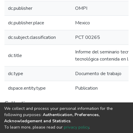
dc.publisher
OMPI
dc.publisher.place
Mexico
dc.subject.classification
PCT 00265
Informe del seminario tecni
dc.title
tecnológica contenida en l
dc.type
Documento de trabajo
dspace.entity.type
Publication
Collections
We collect and process your personal information for the
Políticas de Ciencia, Tecnología e Innovación
following purposes:
Authentication, Preferences,
Acknowledgement and Statistics
.
To learn more, please read our
privacy policy
.
DSpace software
copyright © 2002-2026
LYRASIS