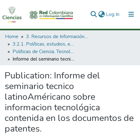
(current)
Log In
Communities & Collections
Home
3. Recursos de Información Científica y Tecnológica
3.2.1. Políticas, estudios, evaluaciones e indicadores de CTeI
All of DSpace
Políticas de Ciencia, Tecnología e Innovación
Informe del seminario tecnico latinoAméricano sobre informacion tecnológica contenida en los documentos de patentes.
Statistics
Publication:
Informe del
seminario tecnico
latinoAméricano sobre
informacion tecnológica
contenida en los documentos de
patentes.