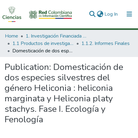
(current)
Log In
Communities & Collections
Home
1. Investigación Financiada con Recursos Públicos
1.1 Productos de investigación
1.1.2. Informes Finales
All of DSpace
Domesticación de dos especies silvestres del género Heliconia : heliconia marginata y Heliconia platy stachys. Fase I. Ecología y Fenología
Statistics
Publication:
Domesticación de
dos especies silvestres del
género Heliconia : heliconia
marginata y Heliconia platy
stachys. Fase I. Ecología y
Fenología